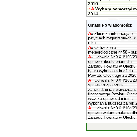
2010
A
Wybory samorządo
2014
Ostatnie 5 wiadomości:
A
»
Zbiorcza informacja o
petycjach rozpatrzonych w
roku
A
»
Ostrzeżenie
meteorologiczne nr 58 - bur
A
»
Uchwała Nr XXII/166/2
sprawie absolutorium dla
Zarządu Powiatu w Olecku 
tytułu wykonania budżetu
Powiatu Oleckiego za 2020 
A
»
Uchwała Nr XXII/165/2
sprawie rozpatrzenia i
zatwierdzenia sprawozdani
finansowego Powiatu Oleck
wraz ze sprawozdaniem z
wykonania budżetu za rok 
A
»
Uchwała Nr XXII/164/2
sprawie wotum zaufania dla
Zarządu Powiatu w Olecku