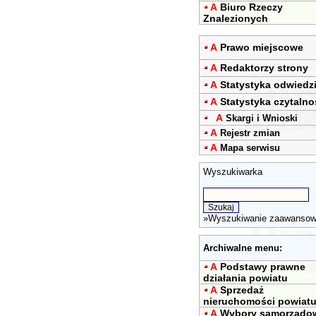
A
Biuro Rzeczy
Znalezionych
A
Prawo miejscowe
A
Redaktorzy strony
A
Statystyka odwiedz
A
Statystyka czytalno
A
Skargi i Wnioski
A
Rejestr zmian
A
Mapa serwisu
Wyszukiwarka
»
Wyszukiwanie zaawanso
Archiwalne menu:
A
Podstawy prawne
działania powiatu
A
Sprzedaż
nieruchomości powiat
A
Wybory samorządo