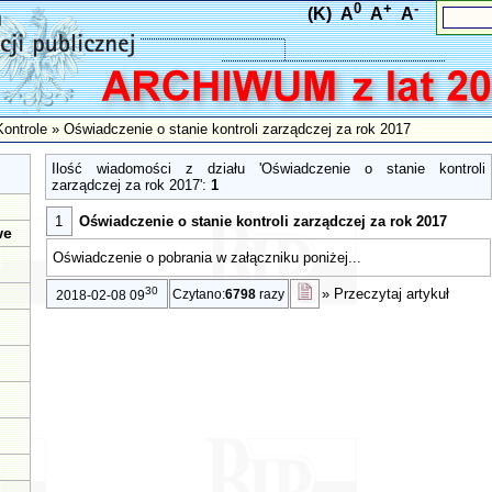
0
+
-
(K)
A
A
A
Kontrole
»
Oświadczenie o stanie kontroli zarządczej za rok 2017
Ilość wiadomości z działu 'Oświadczenie o stanie kontroli
zarządczej za rok 2017':
1
1
Oświadczenie o stanie kontroli zarządczej za rok 2017
we
Oświadczenie o pobrania w załączniku poniżej...
30
»
Przeczytaj artykuł
Czytano:
6798
razy
2018-02-08 09