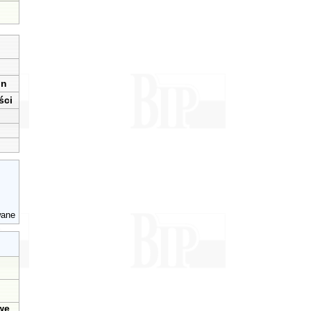
in
ści
wane
u
we