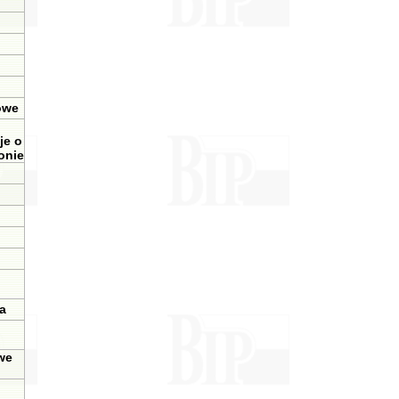
owe
je o
onie
a
we