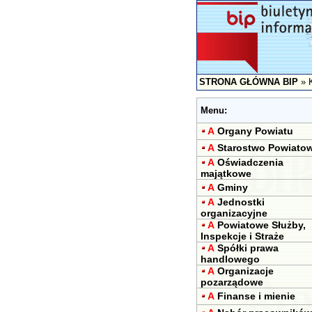
STRONA GŁÓWNA BIP
»
Menu:
A
Organy Powiatu
A
Starostwo Powiato
A
Oświadczenia
majątkowe
A
Gminy
A
Jednostki
organizacyjne
A
Powiatowe Służby,
Inspekcje i Straże
A
Spółki prawa
handlowego
A
Organizacje
pozarządowe
A
Finanse i mienie