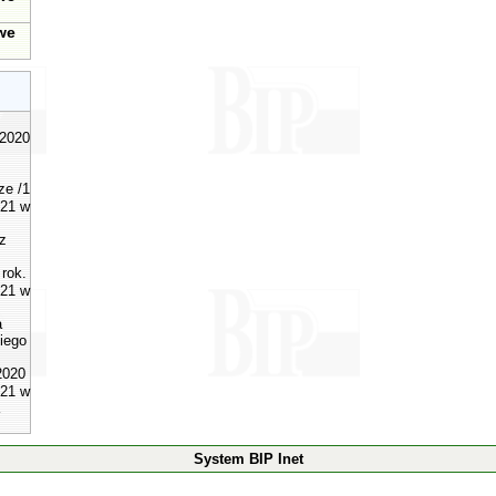
we
 2020
ze /1
021 w
z
rok.
021 w
a
iego
2020
021 w
System BIP Inet