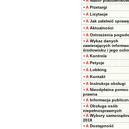
A
Nabór pracowników
A
Przetargi
A
Licytacje
A
Jak załatwić sprawę
A
Aktualności
A
Ostrzeżenia pogod
A
Wykaz danych
zawierających informac
środowisku i jego ochr
A
Kontrole
A
Petycje
A
Lobbing
A
Kontakt
A
Instrukcja obsługi
A
Nieodpłatna pomoc
prawna
A
Informacja publiczn
A
Obsługa osób
niepełnosprawnych
A
Wybory samorządo
2018
A
Dostępność