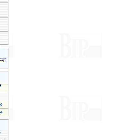
a
10
14
h