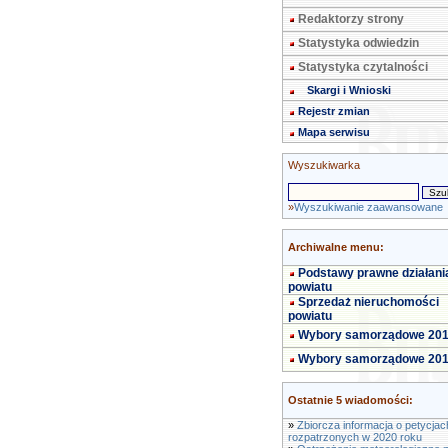
Redaktorzy strony
Statystyka odwiedzin
Statystyka czytalności
Skargi i Wnioski
Rejestr zmian
Mapa serwisu
Wyszukiwarka
»
Wyszukiwanie zaawansowane
Archiwalne menu:
Podstawy prawne działani
powiatu
Sprzedaż nieruchomości
powiatu
Wybory samorządowe 20
Wybory samorządowe 20
Ostatnie 5 wiadomości:
»
Zbiorcza informacja o petycjac
rozpatrzonych w 2020 roku