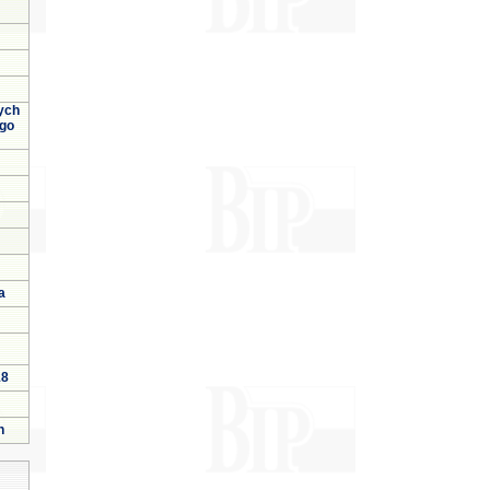
ych
ego
a
18
h