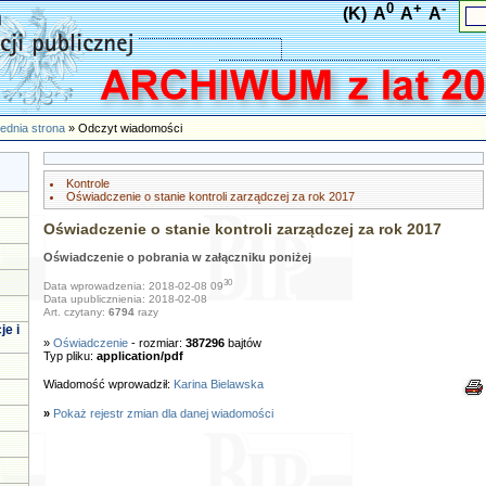
0
+
-
(K)
A
A
A
ednia strona
» Odczyt wiadomości
Kontrole
Oświadczenie o stanie kontroli zarządczej za rok 2017
Oświadczenie o stanie kontroli zarządczej za rok 2017
Oświadczenie o pobrania w załączniku poniżej
30
Data wprowadzenia: 2018-02-08 09
Data upublicznienia: 2018-02-08
Art. czytany:
6794
razy
je i
»
Oświadczenie
- rozmiar:
387296
bajtów
Typ pliku:
application/pdf
Wiadomość wprowadził:
Karina Bielawska
»
Pokaż rejestr zmian dla danej wiadomości