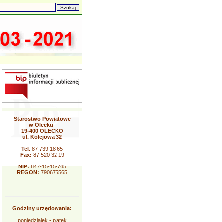
Starostwo Powiatowe
w Olecku
19-400 OLECKO
ul. Kolejowa 32
Tel.
87 739 18 65
Fax:
87 520 32 19
NIP:
847-15-15-765
REGON:
790675565
Godziny urzędowania:
poniedziałek - piątek,