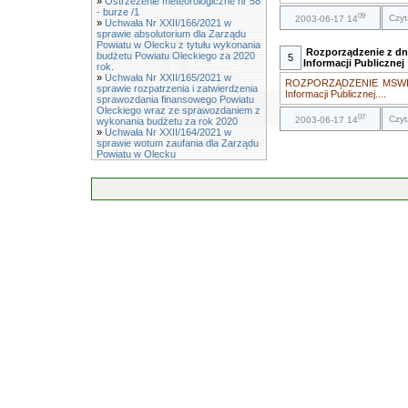
»
Ostrzeżenie meteorologiczne nr 58
- burze /1
09
Czyt
2003-06-17 14
»
Uchwała Nr XXII/166/2021 w
sprawie absolutorium dla Zarządu
Powiatu w Olecku z tytułu wykonania
Rozporządzenie z dni
budżetu Powiatu Oleckiego za 2020
5
Informacji Publicznej
rok.
»
Uchwała Nr XXII/165/2021 w
ROZPORZĄDZENIE MSWIA z 
sprawie rozpatrzenia i zatwierdzenia
Informacji Publicznej....
sprawozdania finansowego Powiatu
Oleckiego wraz ze sprawozdaniem z
07
Czyt
2003-06-17 14
wykonania budżetu za rok 2020
»
Uchwała Nr XXII/164/2021 w
sprawie wotum zaufania dla Zarządu
Powiatu w Olecku