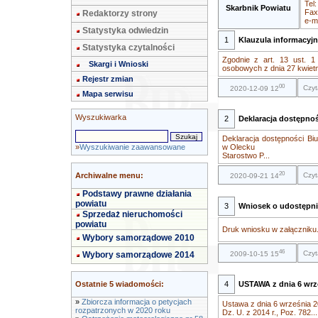
Tel
Skarbnik Powiatu
Fax
Redaktorzy strony
e-m
Statystyka odwiedzin
1
Klauzula informacyj
Statystyka czytalności
Zgodnie z art. 13 ust. 1
Skargi i Wnioski
osobowych z dnia 27 kwietni
Rejestr zmian
00
Czyt
2020-12-09 12
Mapa serwisu
Wyszukiwarka
2
Deklaracja dostępnoś
Deklaracja dostępności Biu
»
Wyszukiwanie zaawansowane
w Olecku
Starostwo P...
20
Archiwalne menu:
Czyt
2020-09-21 14
Podstawy prawne działania
powiatu
3
Wniosek o udostępnie
Sprzedaż nieruchomości
powiatu
Druk wniosku w załączniku.
Wybory samorządowe 2010
46
Czyt
Wybory samorządowe 2014
2009-10-15 15
Ostatnie 5 wiadomości:
4
USTAWA z dnia 6 wrze
»
Zbiorcza informacja o petycjach
Ustawa z dnia 6 września 200
rozpatrzonych w 2020 roku
Dz. U. z 2014 r., Poz. 782...