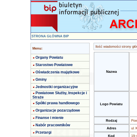
STRONA GŁÓWNA BIP
Ilość wiadomości strony głó
Menu:
Organy Powiatu
Starostwo Powiatowe
Nazwa
Oświadczenia majątkowe
Gminy
Jednostki organizacyjne
Powiatowe Służby, Inspekcje i
Straże
Spółki prawa handlowego
Logo Powiatu
Organizacje pozarządowe
Finanse i mienie
Rodzaj
Pow
Nabór pracowników
Adres
ul. 
Przetargi
Kod
19-