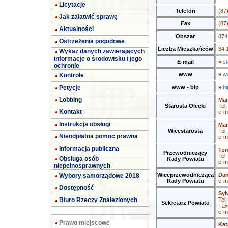
Licytacje
Telefon
(87
Jak załatwić sprawę
Fax
(87
Aktualności
Obszar
874
Ostrzeżenia pogodowe
Liczba Mieszkańców
34 
Wykaz danych zawierających
informacje o środowisku i jego
E-mail
»
st
ochronie
www
»
ww
Kontrole
Petycje
www - bip
»
bi
Lobbing
Mar
Starosta Olecki
Tel
Kontakt
e-m
Instrukcja obsługi
Mar
Wicestarosta
Tel
Nieodpłatna pomoc prawna
e-m
Informacja publiczna
Tom
Przewodniczący
Tel
Obsługa osób
Rady Powiatu
e-m
niepełnosprawnych
Wiceprzewodnicząca
Dan
Wybory samorządowe 2018
Rady Powiatu
e-m
Dostępność
Syl
Biuro Rzeczy Znalezionych
Tel
Sekretarz Powiatu
Fax
e-m
Prawo miejscowe
Kat