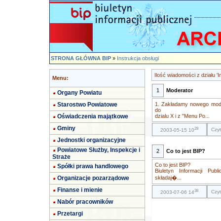
STRONA GŁÓWNA BIP
»
Instrukcja obsługi
Ilość wiadomości z działu 'I
Menu:
1
Moderator
Organy Powiatu
Starostwo Powiatowe
1. Zakładamy nowego mode
do
Oświadczenia majątkowe
dzialu X i z "Menu Po...
Gminy
28
Czyt
2003-05-15 10
Jednostki organizacyjne
Powiatowe Służby, Inspekcje i
2
Co to jest BIP?
Straże
Co to jest BIP?
Spółki prawa handlowego
Biuletyn Informacji Publ
Organizacje pozarządowe
składaj�...
Finanse i mienie
38
Czyt
2003-07-06 14
Nabór pracowników
Przetargi