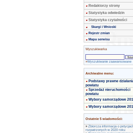
Redaktorzy strony
Statystyka odwiedzin
Statystyka czytalności
Skargi i Wnioski
Rejestr zmian
Mapa serwisu
Wyszukiwarka
»
Wyszukiwanie zaawansowane
Archiwalne menu:
Podstawy prawne działani
powiatu
Sprzedaż nieruchomości
powiatu
Wybory samorządowe 20
Wybory samorządowe 20
Ostatnie 5 wiadomości:
»
Zbiorcza informacja o petycjac
rozpatrzonych w 2020 roku