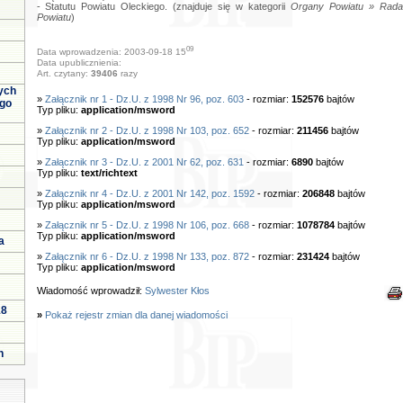
- Statutu Powiatu Oleckiego. (znajduje się w kategorii
Organy Powiatu » Rada
Powiatu
)
09
Data wprowadzenia: 2003-09-18 15
Data upublicznienia:
Art. czytany:
39406
razy
ych
»
Załącznik nr 1 - Dz.U. z 1998 Nr 96, poz. 603
- rozmiar:
152576
bajtów
ego
Typ pliku:
application/msword
»
Załącznik nr 2 - Dz.U. z 1998 Nr 103, poz. 652
- rozmiar:
211456
bajtów
Typ pliku:
application/msword
»
Załącznik nr 3 - Dz.U. z 2001 Nr 62, poz. 631
- rozmiar:
6890
bajtów
Typ pliku:
text/richtext
»
Załącznik nr 4 - Dz.U. z 2001 Nr 142, poz. 1592
- rozmiar:
206848
bajtów
Typ pliku:
application/msword
»
Załącznik nr 5 - Dz.U. z 1998 Nr 106, poz. 668
- rozmiar:
1078784
bajtów
Typ pliku:
application/msword
a
»
Załącznik nr 6 - Dz.U. z 1998 Nr 133, poz. 872
- rozmiar:
231424
bajtów
Typ pliku:
application/msword
Wiadomość wprowadził:
Sylwester Kłos
18
»
Pokaż rejestr zmian dla danej wiadomości
h