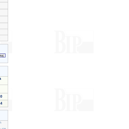
a
10
14
h