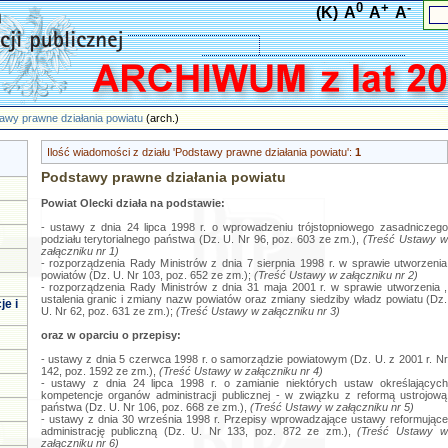
0
+
-
(K)
A
A
A
awy prawne działania powiatu
(arch.)
Ilość wiadomości z działu 'Podstawy prawne działania powiatu':
1
Podstawy prawne działania powiatu
Powiat Olecki działa na podstawie:
- ustawy z dnia 24 lipca 1998 r. o wprowadzeniu trójstopniowego zasadniczego
podziału terytorialnego państwa (Dz. U. Nr 96, poz. 603 ze zm.),
(Treść Ustawy w
załączniku nr 1)
- rozporządzenia Rady Ministrów z dnia 7 sierpnia 1998 r. w sprawie utworzenia
powiatów (Dz. U. Nr 103, poz. 652 ze zm.);
(Treść Ustawy w załączniku nr 2)
- rozporządzenia Rady Ministrów z dnia 31 maja 2001 r. w sprawie utworzenia ,
ustalenia granic i zmiany nazw powiatów oraz zmiany siedziby władz powiatu (Dz.
je i
U. Nr 62, poz. 631 ze zm.);
(Treść Ustawy w załączniku nr 3)
oraz w oparciu o przepisy:
- ustawy z dnia 5 czerwca 1998 r. o samorządzie powiatowym (Dz. U. z 2001 r. Nr
142, poz. 1592 ze zm.),
(Treść Ustawy w załączniku nr 4)
- ustawy z dnia 24 lipca 1998 r. o zamianie niektórych ustaw określających
kompetencje organów administracji publicznej - w związku z reformą ustrojową
państwa (Dz. U. Nr 106, poz. 668 ze zm.),
(Treść Ustawy w załączniku nr 5)
- ustawy z dnia 30 września 1998 r. Przepisy wprowadzające ustawy reformujące
administrację publiczną (Dz. U. Nr 133, poz. 872 ze zm.),
(Treść Ustawy w
załączniku nr 6)