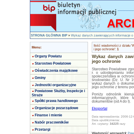
STRONA GŁÓWNA BIP
»
Wykaz danych zawierających informacje o 
Ilość wiadomości z działu 
Menu:
i jego ochronie':
1
Organy Powiatu
Wykaz danych zawie
jego ochronie
Starostwo Powiatowe
Starostwo Powiatowe zgod
Oświadczenia majątkowe
r. o udostępnianiu info
społeczeństwa w ochroni
Gminy
środowisko (Dz. U. Nr 1
wykaz danych o dokumen
Jednostki organizacyjne
jego ochronie z terenu po
Powiatowe Służby, Inspekcje i
Poniży odnośnik kier
Straże
informacyjnych, które
Spółki prawa handlowego
dokumentów (od A do I).
Organizacje pozarządowe
Ekoportal
Finanse i mienie
Data wprowadzenia: 2006-12-
Data upublicznienia:
Nabór pracowników
Art. czytany:
34225
razy
Przetargi
Wiadomość wprowadził:
Paw