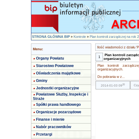
STRONA GŁÓWNA BIP
»
Kontrole
»
Plan kontroli zarządczej na rok 
Ilość wiadomości z działu 'P
Menu:
Plan kontroli zarząd
1
Organy Powiatu
organizacyjnych
Starostwo Powiatowe
Plan kontroli zarządc
organizacyjnych.
Oświadczenia majątkowe
Do pobrania w z...
Gminy
20
Czy
2014-01-03 09
Jednostki organizacyjne
Powiatowe Służby, Inspekcje i
Straże
Spółki prawa handlowego
Organizacje pozarządowe
Finanse i mienie
Nabór pracowników
Przetargi