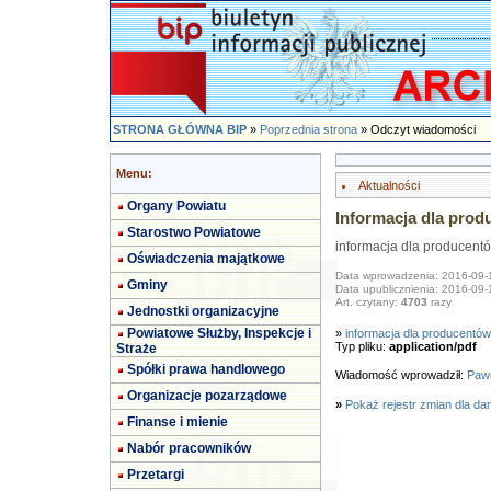
STRONA GŁÓWNA BIP
»
Poprzednia strona
» Odczyt wiadomości
Menu:
Aktualności
Organy Powiatu
Informacja dla prod
Starostwo Powiatowe
informacja dla producentó
Oświadczenia majątkowe
Data wprowadzenia: 2016-09-
Gminy
Data upublicznienia: 2016-09-
Art. czytany:
4703
razy
Jednostki organizacyjne
Powiatowe Służby, Inspekcje i
»
informacja dla producentów
Typ pliku:
application/pdf
Straże
Spółki prawa handlowego
Wiadomość wprowadził:
Pawe
Organizacje pozarządowe
»
Pokaż rejestr zmian dla da
Finanse i mienie
Nabór pracowników
Przetargi