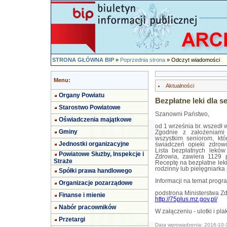
STRONA GŁÓWNA BIP
»
Poprzednia strona
» Odczyt wiadomości
Menu:
Aktualności
Organy Powiatu
Bezpłatne leki dla 
Starostwo Powiatowe
Szanowni Państwo,
Oświadczenia majątkowe
od 1 września br. wszedł 
Gminy
Zgodnie z założeniami 
wszystkim seniorom, któ
Jednostki organizacyjne
świadczeń opieki zdrow
Lista bezpłatnych leków
Powiatowe Służby, Inspekcje i
Zdrowia, zawiera 1129 p
Straże
Receptę na bezpłatne lek
rodzinny lub pielęgniarka
Spółki prawa handlowego
Informacji na temat progr
Organizacje pozarządowe
podstrona Ministerstwa Zd
Finanse i mienie
http://75plus.mz.gov.pl/
Nabór pracowników
W załączeniu - ulotki i pl
Przetargi
Data wprowadzenia: 2016-10-