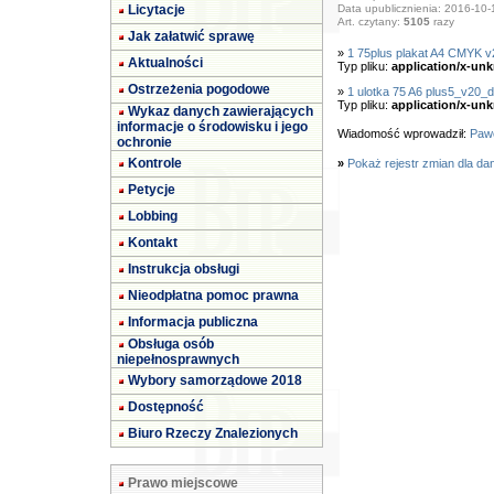
Licytacje
Data upublicznienia: 2016-10-
Art. czytany:
5105
razy
Jak załatwić sprawę
»
1 75plus plakat A4 CMYK v
Aktualności
Typ pliku:
application/x-un
Ostrzeżenia pogodowe
»
1 ulotka 75 A6 plus5_v20_
Typ pliku:
application/x-un
Wykaz danych zawierających
informacje o środowisku i jego
Wiadomość wprowadził:
Pawe
ochronie
Kontrole
»
Pokaż rejestr zmian dla da
Petycje
Lobbing
Kontakt
Instrukcja obsługi
Nieodpłatna pomoc prawna
Informacja publiczna
Obsługa osób
niepełnosprawnych
Wybory samorządowe 2018
Dostępność
Biuro Rzeczy Znalezionych
Prawo miejscowe