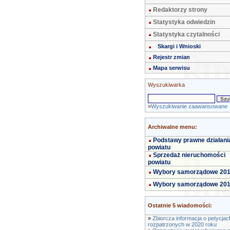
Redaktorzy strony
Statystyka odwiedzin
Statystyka czytalności
Skargi i Wnioski
Rejestr zmian
Mapa serwisu
Wyszukiwarka
»
Wyszukiwanie zaawansowane
Archiwalne menu:
Podstawy prawne działani
powiatu
Sprzedaż nieruchomości
powiatu
Wybory samorządowe 20
Wybory samorządowe 20
Ostatnie 5 wiadomości:
»
Zbiorcza informacja o petycjac
rozpatrzonych w 2020 roku