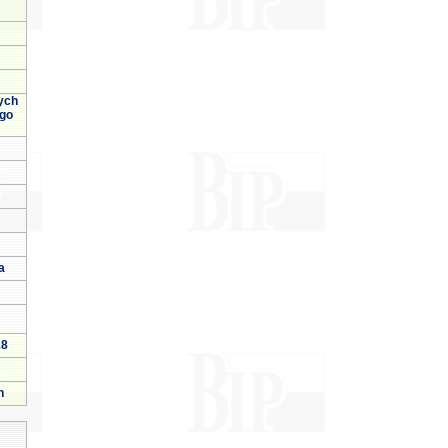
ych
ego
a
18
h