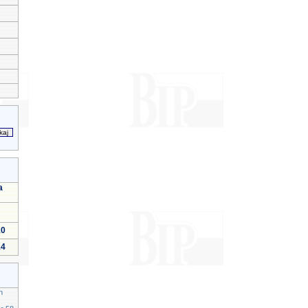
a
10
14
h