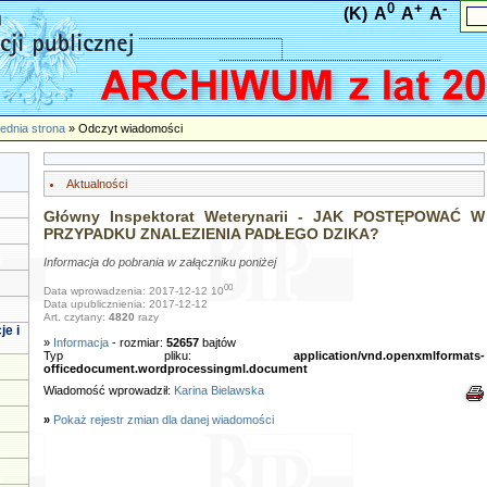
0
+
-
(K)
A
A
A
ednia strona
» Odczyt wiadomości
Aktualności
Główny Inspektorat Weterynarii - JAK POSTĘPOWAĆ W
PRZYPADKU ZNALEZIENIA PADŁEGO DZIKA?
Informacja do pobrania w załączniku poniżej
00
Data wprowadzenia: 2017-12-12 10
Data upublicznienia: 2017-12-12
Art. czytany:
4820
razy
je i
»
Informacja
- rozmiar:
52657
bajtów
Typ pliku:
application/vnd.openxmlformats-
officedocument.wordprocessingml.document
Wiadomość wprowadził:
Karina Bielawska
»
Pokaż rejestr zmian dla danej wiadomości