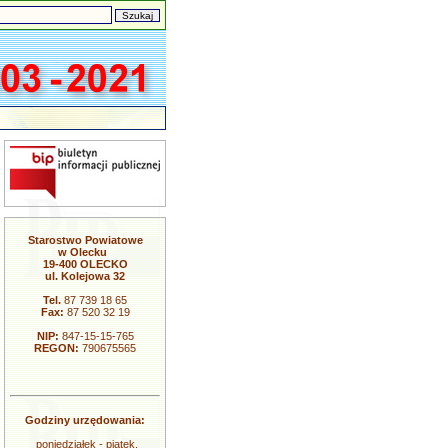
Starostwo Powiatowe
w Olecku
19-400 OLECKO
ul. Kolejowa 32
Tel.
87 739 18 65
Fax:
87 520 32 19
NIP:
847-15-15-765
REGON:
790675565
Godziny urzędowania:
poniedziałek - piątek,