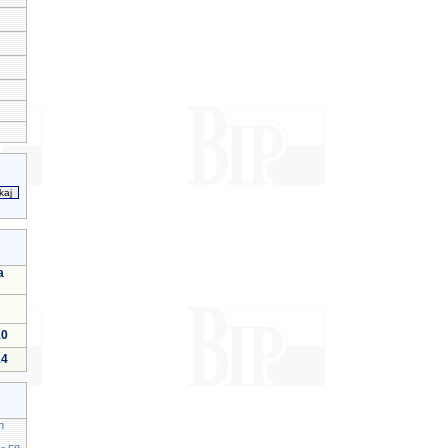
a
10
14
h