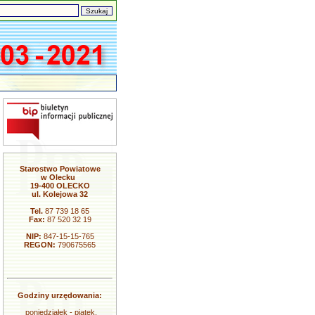
Starostwo Powiatowe
w Olecku
19-400 OLECKO
ul. Kolejowa 32
Tel.
87 739 18 65
Fax:
87 520 32 19
NIP:
847-15-15-765
REGON:
790675565
Godziny urzędowania:
poniedziałek - piątek,