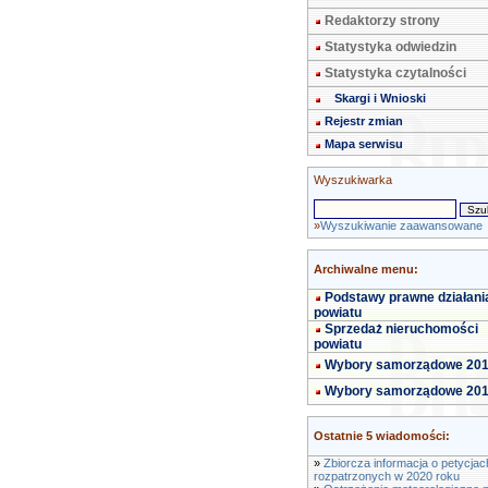
Redaktorzy strony
Statystyka odwiedzin
Statystyka czytalności
Skargi i Wnioski
Rejestr zmian
Mapa serwisu
Wyszukiwarka
»
Wyszukiwanie zaawansowane
Archiwalne menu:
Podstawy prawne działani
powiatu
Sprzedaż nieruchomości
powiatu
Wybory samorządowe 20
Wybory samorządowe 20
Ostatnie 5 wiadomości:
»
Zbiorcza informacja o petycjac
rozpatrzonych w 2020 roku