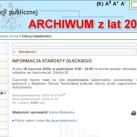
0
+
-
(K)
A
A
A
ednia strona
» Odczyt wiadomości
Aktualności
INFORMACJA STAROSTY OLECKIEGO
W dniu
18 stycznia 2020r. w godzinach 9:00 - 14:00
na terenie powiatu oleckiego
odbędzie się ćwiczenie pk. Olecko 20.
Ćwiczenie będzie miało na celu współdziałanie samorządów: powiatowego i
gminnych z Wojskiem Obrony Terytorialnej podczas obrony przed zagrożeniem
hybrydowym.
je i
06
Data wprowadzenia: 2020-01-10 09
Data upublicznienia: 2020-01-10
Art. czytany:
4388
razy
Wiadomość wprowadził:
Karina Bielawska
»
Pokaż rejestr zmian dla danej wiadomości