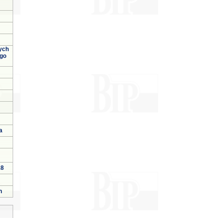
ych
ego
a
18
h