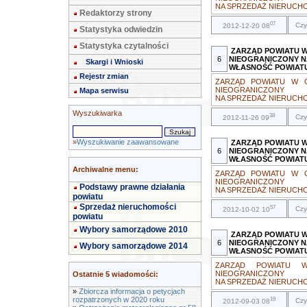
NA SPRZEDAŻ NIERUCHO
Redaktorzy strony
07
Czy
2012-12-20 08
Statystyka odwiedzin
Statystyka czytalności
ZARZĄD POWIATU 
6
NIEOGRANICZONY N
Skargi i Wnioski
WŁASNOŚĆ POWIAT
Rejestr zmian
ZARZĄD POWIATU W 
NIEOGRANICZONY
Mapa serwisu
NA SPRZEDAŻ NIERUCHO
Wyszukiwarka
38
Czy
2012-11-26 09
»
Wyszukiwanie zaawansowane
ZARZĄD POWIATU 
6
NIEOGRANICZONY N
WŁASNOŚĆ POWIAT
Archiwalne menu:
ZARZĄD POWIATU W 
NIEOGRANICZONY
Podstawy prawne działania
NA SPRZEDAŻ NIERUCHOM
powiatu
Sprzedaż nieruchomości
57
Czy
2012-10-02 10
powiatu
Wybory samorządowe 2010
ZARZĄD POWIATU 
6
NIEOGRANICZONY N
Wybory samorządowe 2014
WŁASNOŚĆ POWIAT
ZARZĄD POWIATU 
NIEOGRANICZONY
Ostatnie 5 wiadomości:
NA SPRZEDAŻ NIERUCHO
»
Zbiorcza informacja o petycjach
rozpatrzonych w 2020 roku
19
Czy
2012-09-03 08