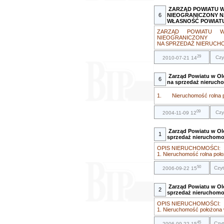
ZARZĄD POWIATU 
6
NIEOGRANICZONY N
WŁASNOŚĆ POWIAT
ZARZĄD POWIATU 
NIEOGRANICZONY
NA SPRZEDAŻ NIERUCHO
29
Czy
2010-07-21 14
Zarząd Powiatu w Ol
6
na sprzedaż nieruch
1. Nieruchomość rolna poł
09
Czy
2004-11-09 12
Zarząd Powiatu w Ol
1
sprzedaż nieruchomo
OPIS NIERUCHOMOŚCI:
1. Nieruchomość rolna poło
50
Czy
2006-09-22 15
Zarząd Powiatu w Ol
2
sprzedaż nieruchomo
OPIS NIERUCHOMOŚCI:
1. Nieruchomość położona w
45
Czyt
2006-09-22 15