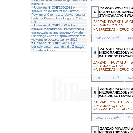
»
Ostrzeżenie meteorologiczne nr 58 -
burze /1
»
Uchwała Nr XXII/166/2021 w
ZARZĄD POWIATU 
sprawie absolutorium dla Zarządu
6
USTNY NIEOGRANIC
Powiatu w Olecku z tytułu wykonania
STANOWIĄCYCH WŁ
budżetu Powiatu Oleckiego za 2020
rok.
ZARZĄD POWIATU W O
»
Uchwała Nr XXII/165/2021 w
NIEOGRANICZONY
sprawie rozpatrzenia i zatwierdzenia
NA SPRZEDAŻ NIERUCH
sprawozdania finansowego Powiatu
Oleckiego wraz ze sprawozdaniem z
46
Czy
2012-07-18 07
wykonania budżetu za rok 2020
»
Uchwała Nr XXII/164/2021 w
sprawie wotum zaufania dla Zarządu
ZARZĄD POWIATU 
Powiatu w Olecku
6
NIEOGRANICZONY N
WŁASNOŚĆ POWIAT
ZARZĄD POWIATU 
NIEOGRANICZONY
NA SPRZEDAŻ NIERUCHO
45
Czy
2012-07-18 07
ZARZĄD POWIATU W
6
NIEOGRANICZONY N
WŁASNOŚĆ POWIAT
ZARZĄD POWIATU W O
NIEOGRANICZONY
NA SPRZEDAŻ NIERUCHO
52
Czy
2012-04-30 10
ZARZĄD POWIATU W
6
NIEOGRANICZONY N