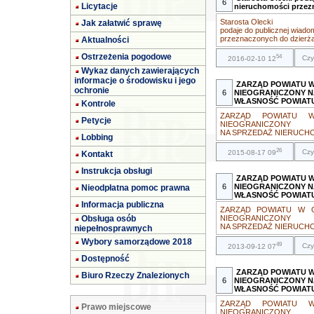
6
Licytacje
nieruchomości przez
Starosta Olecki
Jak załatwić sprawę
podaje do publicznej wiad
przeznaczonych do dzierża
Aktualności
Ostrzeżenia pogodowe
54
Czy
2016-02-10 12
Wykaz danych zawierających
informacje o środowisku i jego
ZARZĄD POWIATU 
ochronie
6
NIEOGRANICZONY N
WŁASNOŚĆ POWIAT
Kontrole
ZARZĄD POWIATU 
Petycje
NIEOGRANICZONY
NA SPRZEDAŻ NIERUCHO
Lobbing
26
Czy
2015-08-17 09
Kontakt
Instrukcja obsługi
ZARZĄD POWIATU 
6
NIEOGRANICZONY N
Nieodpłatna pomoc prawna
WŁASNOŚĆ POWIAT
Informacja publiczna
ZARZĄD POWIATU W 
Obsługa osób
NIEOGRANICZONY
NA SPRZEDAŻ NIERUCHO
niepełnosprawnych
Wybory samorządowe 2018
49
Czy
2013-09-12 07
Dostępność
ZARZĄD POWIATU 
Biuro Rzeczy Znalezionych
6
NIEOGRANICZONY N
WŁASNOŚĆ POWIAT
ZARZĄD POWIATU 
Prawo miejscowe
NIEOGRANICZONY