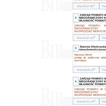
27
Czy
2011-06-27 08
ZARZĄD POWIATU 
6
NIEOGRANICZONY N
WŁASNOŚĆ POWIAT
ZARZĄD POWIATU 
NIEOGRANICZONY
NA SPRZEDAŻ NIERUCHO
22
Czy
2010-10-27 10
Starosta Olecki pod
6
nieruchomości przez
Starosta Olecki
podaje do publicznej wi
sprzedaży
...
36
Czy
2010-09-06 12
ZARZĄD POWIATU W
6
NIEOGRANICZONY N
WŁASNOŚĆ POWIAT
ZARZĄD POWIATU W O
NIEOGRANICZONY
NA SPRZEDAŻ NIERUCHO
30
Czy
2010-07-21 14