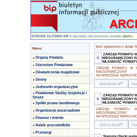
STRONA GŁÓWNA BIP
»
Sprzedaż nieruchomości powiatu
(arch.)
Ilość wiadomości z działu 
Menu:
ZARZĄD POWIATU 
Organy Powiatu
6
NIEOGRANICZONY N
WŁASNOŚĆ POWIAT
Starostwo Powiatowe
ZARZĄD POWIATU W 
NIEOGRANICZONY
Oświadczenia majątkowe
NA SPRZEDAŻ NIERUCHO
Gminy
05
Czy
2018-05-28 09
Jednostki organizacyjne
Powiatowe Służby, Inspekcje i
ZARZĄD POWIATU 
Straże
6
NIEOGRANICZONY N
WŁASNOŚĆ POWIAT
Spółki prawa handlowego
ZARZĄD POWIATU 
Organizacje pozarządowe
NIEOGRANICZONY
NA SPRZEDAŻ NIERUCHO
Finanse i mienie
54
Nabór pracowników
Czy
2016-11-18 09
Przetargi
Starosta Olecki pod